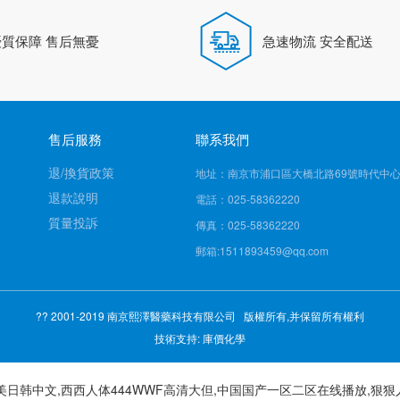
優質保障 售后無憂
急速物流 安全配送
售后服務
聯系我們
退/換貨政策
地址：南京市浦口區大橋北路69號時代中心2
退款說明
電話：025-58362220
質量投訴
傳真：025-58362220
郵箱:1511893459@qq.com
?? 2001-2019 南京熙澤醫藥科技有限公司 版權所有,并保留所有權利
技術支持:
庫價化學
美日韩中文,西西人体444WWF高清大但,中国国产一区二区在线播放,狠