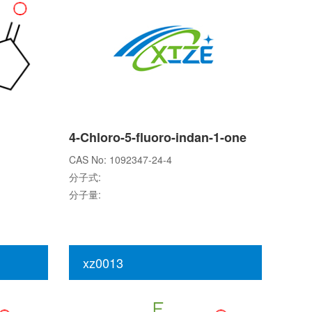
4-Chloro-5-fluoro-indan-1-one
CAS No: 1092347-24-4
分子式:
分子量:
xz0013