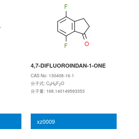
4,7-DIFLUOROINDAN-1-ONE
CAS No: 130408-16-1
分子式: C
H
F
O
9
6
2
分子量: 168.140149593353
xz0009