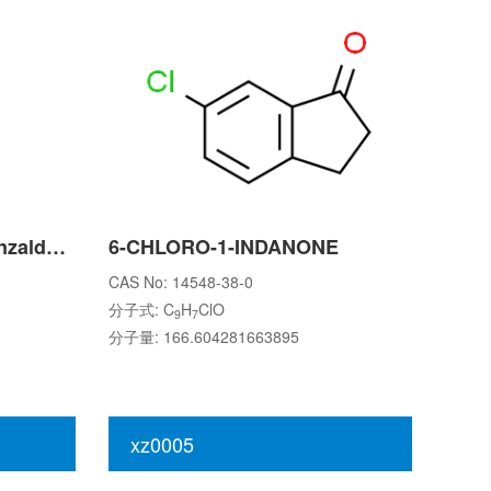
3-Hydroxy-2-methoxybenzaldehyde
6-CHLORO-1-INDANONE
CAS No: 14548-38-0
分子式: C
H
ClO
9
7
分子量: 166.604281663895
xz0005