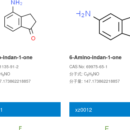
-indan-1-one
6-Amino-indan-1-one
1135-91-2
CAS No: 69975-65-1
H
NO
分子式: C
H
NO
9
9
9
.173862218857
分子量: 147.173862218857
1
xz0012