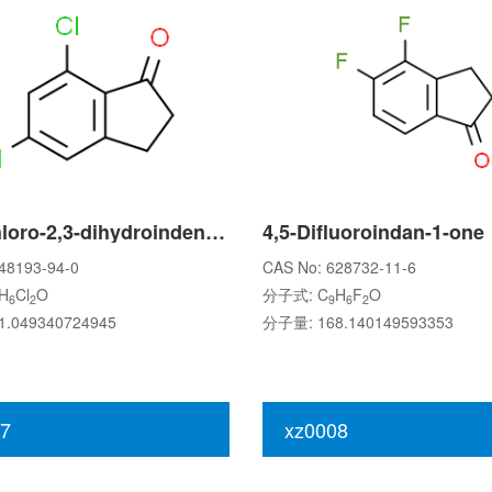
5,7-Dichloro-2,3-dihydroinden-1-one
4,5-Difluoroindan-1-one
48193-94-0
CAS No: 628732-11-6
H
Cl
O
分子式: C
H
F
O
6
2
9
6
2
.049340724945
分子量: 168.140149593353
7
xz0008