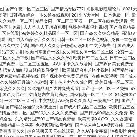
区
|
国产午夜一区二区三区
|
国产精品专区777
|
光根电影院理论片
|
2021天
高清
|
日韩精品综合一本久道在线视频
|
2019nV天堂网一日本免费一区
|
欧
久久精品一区二区
|
精品女同一区二区三区器
|
一区二区在线免费观看
|
天
韩不卡免费
|
人人草人人干超碰免费
|
翘臀美深夜福利视频
|
国产偷窥精品
二区在线看
|
99婷婷久久精品国产一区二区
|
国产99久久综合精品
|
高清av
观看
|
国产成人精品综合久久久
|
日韩一区二区三区夜色视频
|
免费一本色道
久久久中文字幕
|
国产成人久久综合碰碰动漫3d
|
中文字幕专区
|
国产成人
精品中文字幕
|
欧美日本国产一区
|
女女同性女同一区二区三区
|
免费一区
二区久久乐下载
|
国产精品久久久久AV
|
欧美日韩二区在线
|
日韩一区二区
国产免费一区二区三区五区
|
AV片不卡久久欣赏网
|
国产裸体美女免费无
人把女人桶到喷白浆的软件免费
|
欧美乱综合图片区小说区
|
国产精品福
爱免费精品视频在线
|
国产裸体美女免费无遮挡
|
在线免费视频
|
国产成人
久久婷婷五月综合色欧美
|
不卡色老大久久综合网
|
欧美日韩一区二区三
杂交久久久久
|
久久精品国产大片免费观看
|
国产伦一区二区三区免费
|
99
|
国产页线路1
|
穿情趣内衣背到高潮
|
国模视频一区二区三区
|
91免费国产
区
|
一区二区三区日韩中文视频
|
A级免费久久真人
|
一级国产性做
|
国产片
码
|
国产精品你当然比游戏重要
|
国产成人精品区二区三区
|
欧美精品三区
|
产精品视频一区
|
国产99久久久久久免费看
|
国产精品99精品久久免费
|
欧
综合爱
|
久久精品国产99国产精品免费看
|
欧美高潮XXXXX
|
久久香蕉精
噜噜精品中文字幕
|
色视频网站2看免费
|
国产成人艳妇AA视频在线
|
三级
香蕉青青久久
|
综合视频天天天在线观看
|
久久AV中文字幕
|
性夜影院爽黄