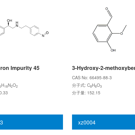
ron Impurity 45
CAS No: 66495-88-3
H
N
O
分子式: C
H
O
6
18
2
2
8
8
3
.33
分子量: 152.15
3
xz0004