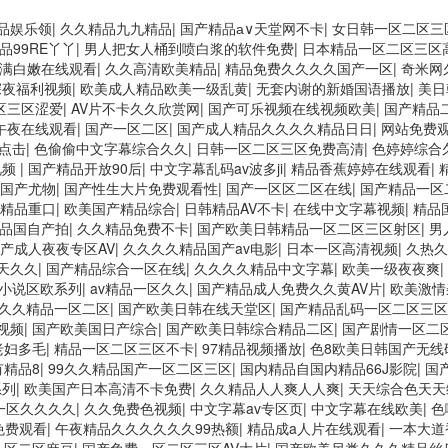
品娱乐领
|
久久精品九九精品
|
国产精品а∨天堂网不卡
|
女日韩一区二区三
品99RE丫丫
|
男人把女人桶到喷白浆的软件免费
|
日本精品一区二区三区
满白嫩在线观看
|
久久高清欧美精品
|
精品免费久久久久国产一区
|
奇米网
深夜福利视频
|
欧美成人精品欧美一级乱黄
|
无套内谢的新婚国语播放
|
美日
区三区涩爱
|
AV片不卡久久欣赏网
|
国产可乐视频在线视频欧美
|
国产精品
午夜在线观看
|
国产一区二区
|
国产成人精品久久久久精品日日
|
网站免费
点击
|
色偷偷中文字幕综合久久
|
日韩一区二区三区免费高清
|
色婷婷综合
视频
|
国产精品开放90后
|
中文字幕乱码av波多ji
|
精品香蕉婷婷在线观看
|
国产尤物
|
国产性生大片免费观看性
|
国产一区区二区在线
|
国产精品一区
精品重口
|
欧美国产精品综合
|
日韩精品AV不卡
|
在线中文字幕视频
|
精品
精品国自产拍
|
久久精品免费不卡
|
国产欧美日韩精品一区二区三区射区
|
男
产成人夜夜专区AV
|
久久久久精品国产av电影
|
日本一区高清视频
|
久热久
天久久
|
国产精品综合一区在线
|
久久久久精品中文字幕
|
欧美一级夜夜爽
|
小说区欧系列
|
av精品一区久久
|
国产精品成人免费久久黄AV片
|
欧美激情
9久久精品一区二区
|
国产欧美日韩在线天堂区
|
国产精品乱码一区二区三区
视频
|
国产欧美国日产综合
|
国产欧美日韩综合精品二区
|
国产剧情一区二
老妇多毛
|
精品一区二区三区不卡
|
97精品视频播放
|
色8欧美日韩国产无线
有精品8
|
99久久精品国产一区二区三区
|
国内精品自国内精品66J影院
|
国
系列
|
欧美国产日本高清不卡免费
|
久久精品人人爽人人爽
|
天天综合色天天
一区久久久久
|
久久免费色视频
|
中文字幕av专区页
|
中文字幕在线欧美
|
色
免费观看
|
午夜精品久久久久久久99热额
|
精品成a人片在线观看
|
一本大道