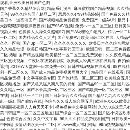
观看,亚洲欧美日韩国产色图
国产香蕉久久精品综合网
|
精品系列漫画
|
麻豆蜜桃国产精品视频
|
久久精
天色
|
99久久综合国产精品二区
|
思思久久er99精品婷婷
|
国产免费久久精
美日本一道高清国产
|
国产视频精品免费视频
|
免费国产一级AV片
|
极品丰
天躁狠狠躁狠狠躁夜夜躁
|
国产96AV视频
|
免费av一区二区三区
|
翘臀美
视频大全
|
色偷偷人人澡久久超碰97
|
国产A级理论片老男人
|
精品一区二
一区二区
|
国内精品久久人大片
|
国产免费AV
|
欧美日韩二区在线
|
人精品
久久一区熟
|
国产3p一区二区
|
久久久久久久久久
|
欧美日本久久综合网站
久久精品动漫
|
欧美日韩国产中文字幕韩国理论
|
欧洲日韩一区二区免费
二区视频
|
国产精品视频
|
欧美精品一区二区三区免费观看
|
久久夜色精品
三区蜜桃视频
|
午夜区在线观看影院
|
欧美成人经典三级在线观看
|
自拍偷
遮挡
|
2019nV天堂网一日本免费一区
|
日韩在线a视频在线观看
|
99在线
利一区二区久久
|
国产成人精品免费视频网页大全
|
精品国产在线观看
|
国
精品免费视
|
中文字幕欧美专区
|
国产伦精品一区二区三区
|
欧美综合五月
区视频播放
|
国产又粗又猛又爽又黄的视频
|
国产精品99一区二区
|
图片区
久久精品一区
|
国产不卡高清一区二区三区
|
国产精欧美一区二区三区
|
9
在线
|
日韩精品一区二区
|
国产日韩综合久久精品
|
国产精品九九久久免费
乱一级a
|
国产偷99在线
|
色综合久久成人综合网五月
|
欧洲色ⅩⅩⅩⅩ欧美
狠狠躁夜夜躁人人爽天天不卡
|
视色视色中文字幕网站
|
久久99热这里只
美日韩国产一区二区三区地区
|
国产综合一区二区三区
|
图片区小说区欧
品
|
色爱综合区五
|
久久中文字幕
|
99久久久精品免费观看国产
|
日韩欧美
带网站
|
激情动图欧美一区二区
|
91.www成人福利网站
|
99re热视频精品