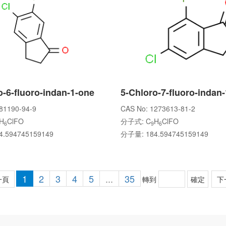
o-6-fluoro-indan-1-one
5-Chloro-7-fluoro-indan
81190-94-9
CAS No: 1273613-81-2
H
ClFO
分子式: C
H
ClFO
6
9
6
.594745159149
分子量: 184.594745159149
1
2
3
4
5
...
35
一頁
轉到
下